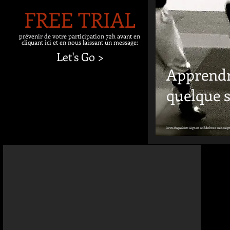
FREE TRIAL
prévenir de votre participation 72h avant en
cliquant ici et en nous laissant un message:
Let's Go >
Apprendr
quelque so
Krav Maga
Saint Aignan self defense saint aig