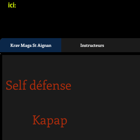
ici:
Krav Maga St Aignan
Instructeurs
Self défense
Kapap