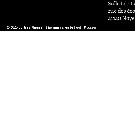
Salle Léo 
rue des éco
41140 Noye
© 2023 by Krav Maga sint Aignan r created with
Wix.com